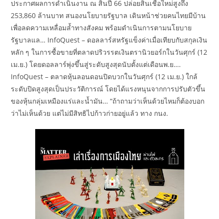
ประกาศผลการดำเนินงาน ณ สิ้นปี 66 ปล่อยสินเชื่อใหม่สูงถึง
253,860 ล้านบาท สนองนโยบายรัฐบาล เดินหน้าช่วยคนไทยมีบ้าน
เพื่อลดความเหลื่อมล้ำทางสังคม พร้อมดำเนินการตามนโยบาย
รัฐบาลแล… InfoQuest – ดอลลาร์สหรัฐแข็งค่าเมื่อเทียบกับสกุลเงิน
หลัก ๆ ในการซื้อขายที่ตลาดปริวรรตเงินตรานิวยอร์กในวันศุกร์ (12
เม.ย.) โดยดอลลาร์พุ่งขึ้นสู่ระดับสูงสุดนับตั้งแต่เดือนพ.ย….
InfoQuest – ตลาดหุ้นลอนดอนปิดบวกในวันศุกร์ (12 เม.ย.) ใกล้
ระดับปิดสูงสุดเป็นประวัติการณ์ โดยได้แรงหนุนจากการปรับตัวขึ้น
ของหุ้นกลุ่มเหมืองแร่และน้ำมัน… “ถ้าถามว่าเห็นด้วยไหมก็ต้องบอก
ว่าไม่เห็นด้วย แต่ไม่มีสิทธิไปก้าวก่ายอยู่แล้ว ทาง กนง.