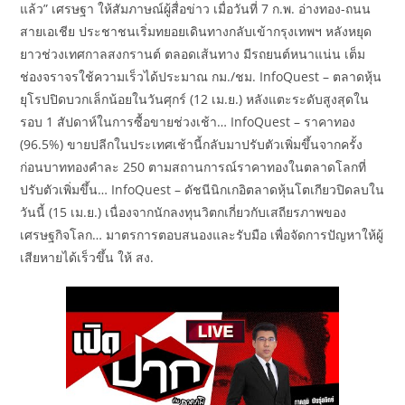
แล้ว” เศรษฐา ให้สัมภาษณ์ผู้สื่อข่าว เมื่อวันที่ 7 ก.พ. อ่างทอง-ถนน
สายเอเชีย ประชาชนเริ่มทยอยเดินทางกลับเข้ากรุงเทพฯ หลังหยุด
ยาวช่วงเทศกาลสงกรานต์ ตลอดเส้นทาง มีรถยนต์หนาแน่น เต็ม
ช่องจราจรใช้ความเร็วได้ประมาณ กม./ชม. InfoQuest – ตลาดหุ้น
ยุโรปปิดบวกเล็กน้อยในวันศุกร์ (12 เม.ย.) หลังแตะระดับสูงสุดใน
รอบ 1 สัปดาห์ในการซื้อขายช่วงเช้า… InfoQuest – ราคาทอง
(96.5%) ขายปลีกในประเทศเช้านี้กลับมาปรับตัวเพิ่มขึ้นจากครั้ง
ก่อนบาททองคำละ 250 ตามสถานการณ์ราคาทองในตลาดโลกที่
ปรับตัวเพิ่มขึ้น… InfoQuest – ดัชนีนิกเกอิตลาดหุ้นโตเกียวปิดลบใน
วันนี้ (15 เม.ย.) เนื่องจากนักลงทุนวิตกเกี่ยวกับเสถียรภาพของ
เศรษฐกิจโลก… มาตรการตอบสนองและรับมือ เพื่อจัดการปัญหาให้ผู้
เสียหายได้เร็วขึ้น ให้ สง.