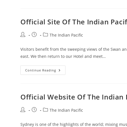
Celebrates
30
Years
Western
Australian
Official Site Of The Indian Paci
Government
Post
Post
Post
The Indian Pacific
author:
published:
category:
Visitors benefit from the sweeping views of the Swan an
east. We then return to our Hotel and meet…
Official
Continue Reading
Site
Of
The
Indian
Pacific
Journeys,
Official Website Of The Indian 
Fares
Post
Post
Post
The Indian Pacific
author:
published:
category:
Sydney is one of the highlights of the world; mixing mu