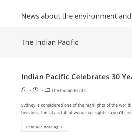
Skip
to
News about the environment and
content
The Indian Pacific
Indian Pacific Celebrates 30 
Post
Post
Post
The Indian Pacific
author:
published:
category:
Sydney is considered one of the highlights of the world
beaches. The city is full of wondrous sights so you’ll ce
Indian
Continue Reading
Pacific