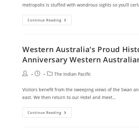
metropolis is stuffed with wondrous sights so you’ll cer
Official
Continue Reading
Website
Of
The
Indian
Pacific
Western Australia’s Proud Histo
Anniversary Western Australia
Post
Post
Post
The Indian Pacific
author:
published:
category:
Visitors benefit from the sweeping views of the Swan an
east. We then return to our Hotel and meet…
Western
Continue Reading
Australia’s
Proud
Historical
Past
Within
The