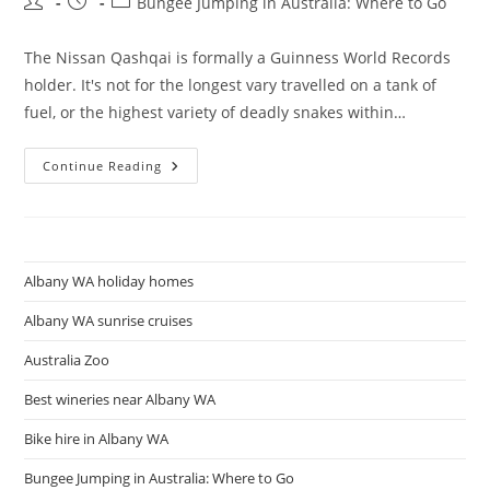
Post
Post
Post
Bungee Jumping in Australia: Where to Go
author:
published:
category:
The Nissan Qashqai is formally a Guinness World Records
holder. It's not for the longest vary travelled on a tank of
fuel, or the highest variety of deadly snakes within…
Sydney
Continue Reading
Bungee
Leaping
Albany WA holiday homes
Albany WA sunrise cruises
Australia Zoo
Best wineries near Albany WA
Bike hire in Albany WA
Bungee Jumping in Australia: Where to Go