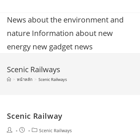
Skip
to
News about the environment and
content
nature Information about new
energy new gadget news
Scenic Railways
>
หน้าหลัก
>
Scenic Railways
Scenic Railway
Post
Post
Post
Scenic Railways
author:
published:
category: