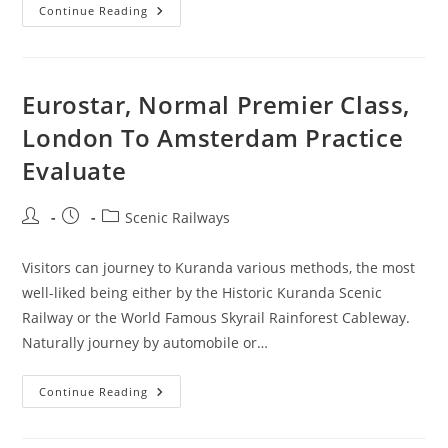
Pages
Continue Reading
Kuranda
Scenic
Railway
Eurostar, Normal Premier Class,
London To Amsterdam Practice
Evaluate
Post
Post
Post
Scenic Railways
author:
published:
category:
Visitors can journey to Kuranda various methods, the most
well-liked being either by the Historic Kuranda Scenic
Railway or the World Famous Skyrail Rainforest Cableway.
Naturally journey by automobile or…
Eurostar,
Continue Reading
Normal
Premier
Class,
London