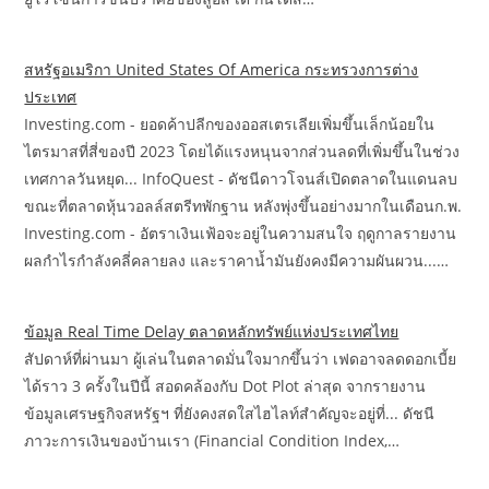
สหรัฐอเมริกา United States Of America กระทรวงการต่าง
ประเทศ
Investing.com - ยอดค้าปลีกของออสเตรเลียเพิ่มขึ้นเล็กน้อยใน
ไตรมาสที่สี่ของปี 2023 โดยได้แรงหนุนจากส่วนลดที่เพิ่มขึ้นในช่วง
เทศกาลวันหยุด... InfoQuest - ดัชนีดาวโจนส์เปิดตลาดในแดนลบ
ขณะที่ตลาดหุ้นวอลล์สตรีทพักฐาน หลังพุ่งขึ้นอย่างมากในเดือนก.พ.
Investing.com - อัตราเงินเฟ้อจะอยู่ในความสนใจ ฤดูกาลรายงาน
ผลกำไรกำลังคลี่คลายลง และราคาน้ำมันยังคงมีความผันผวน...…
ข้อมูล Real Time Delay ตลาดหลักทรัพย์แห่งประเทศไทย
สัปดาห์ที่ผ่านมา ผู้เล่นในตลาดมั่นใจมากขึ้นว่า เฟดอาจลดดอกเบี้ย
ได้ราว 3 ครั้งในปีนี้ สอดคล้องกับ Dot Plot ล่าสุด จากรายงาน
ข้อมูลเศรษฐกิจสหรัฐฯ ที่ยังคงสดใสไฮไลท์สำคัญจะอยู่ที่... ดัชนี
ภาวะการเงินของบ้านเรา (Financial Condition Index,…