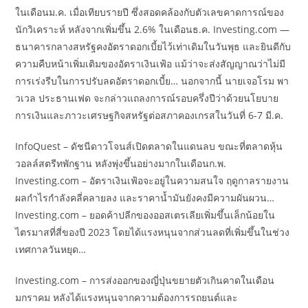
ในเดือนม.ค. เมื่อเทียบรายปี ซึ่งสอดคล้องกับตัวเลขคาดการณ์ของ
นักวิเคราะห์ หลังจากเพิ่มขึ้น 2.6% ในเดือนธ.ค. Investing.com —
ธนาคารกลางสหรัฐคงอัตราดอกเบี้ยไว้เท่าเดิมในวันพุธ และยินดีกับ
ความคืบหน้าเพิ่มเติมของอัตราเงินเฟ้อ แม้ว่าจะส่งสัญญาณว่าไม่มี
การเร่งรีบในการปรับลดอัตราดอกเบี้ย… นอกจากนี้ นายเจอโรม พา
วเวล ประธานเฟด จะกล่าวแถลงการณ์รอบครึ่งปีว่าด้วยนโยบาย
การเงินและภาวะเศรษฐกิจสหรัฐต่อสภาคองเกรสในวันที่ 6-7 มี.ค.
InfoQuest – ดัชนีดาวโจนส์เปิดตลาดในแดนลบ ขณะที่ตลาดหุ้น
วอลล์สตรีทพักฐาน หลังพุ่งขึ้นอย่างมากในเดือนก.พ.
Investing.com – อัตราเงินเฟ้อจะอยู่ในความสนใจ ฤดูกาลรายงาน
ผลกำไรกำลังคลี่คลายลง และราคาน้ำมันยังคงมีความผันผวน…
Investing.com – ยอดค้าปลีกของออสเตรเลียเพิ่มขึ้นเล็กน้อยใน
ไตรมาสที่สี่ของปี 2023 โดยได้แรงหนุนจากส่วนลดที่เพิ่มขึ้นในช่วง
เทศกาลวันหยุด…
Investing.com – การส่งออกของญี่ปุ่นขยายตัวเกินคาดในเดือน
มกราคม หลังได้แรงหนุนจากความต้องการรถยนต์และ