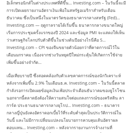
อิเล็กทรอนิกส์ในต่างประเทศที่ดีขึ้น… Investing.com – ในวันนี้จะมี
การเปิดเผยรายงานอัตราเงินเฟ้อในสหรัฐอเมริกาสำหรับเดือน
ธันวาคม ซึ่งเป็นหนึ่งในมาตรวัดของธนาคารกลางสหรัฐ (Fed)…
Investing.com — ฤดูกาลรายได้เริ่มขึ้น ธนาคารกลางขนาดใหญ่
เริ่มการประชุมครั้งแรกของปี 2024 และข้อมูล PMI จะแสดงให้เห็น
ว่าเศรษฐกิจโลกปรับตัวดีขึ้นในช่วงต้นปีอย่างไรนี่คือ 5…
Investing.com – CPI ของจีนขยายตัวน้อยกว่าที่คาดการณ์ไว้ใน
เดือนมกราคม เนื่องจากช่วงวันหยุดปีใหม่กระตุ้นให้เกิดการใช้จ่าย
เพิ่มขึ้นอย่างจำกัด…
เมื่อเทียบรายปี ซึ่งสอดคล้องกับตัวเลขคาดการณ์ของนักวิเคราะห์
หลังจากเพิ่มขึ้น 2.9% ในเดือนธ.ค. Investing.com – ในวันนี้ตลาด
กำลังรอการเปิดเผยข้อมูลเงินเฟ้อประจำเดือนธันวาคมของยูโรโซน
นอกจากนี้ตลาดยังต้องให้ความสนใจต่อแถลงการณ์ของคริสติน ลา
การ์ด ประธานธนาคารกลางยุโรป… Investing.com – ธนาคาร
กลางญี่ปุ่นยังคงอัตราดอกเบี้ยไว้ที่ระดับต่ำสุดเป็นประวัติการณ์ใน
วันนี้ และไม่มีการเปลี่ยนแปลงนโยบายการควบคุมเส้นอัตราผล
ตอบแทน… Investing.com – หลังจากรายงานการจ้างงานที่