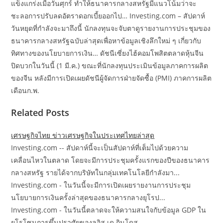
แข็งแกร่งเมื่อวันศุกร์ ทำให้ธนาคารกลางสหรัฐมีแนวโน้มว่าจะ
ชะลอการปรับลดอัตราดอกเบี้ยออกไป… Investing.com – สัปดาห์
วันหยุดที่กำลังจะมาถึงนี้ นักลงทุนจะจับตาดูรายงานการประชุมของ
ธนาคารกลางสหรัฐฉบับล่าสุดเพื่อหาข้อมูลเชิงลึกใหม่ ๆ เกี่ยวกับ
ทิศทางของนโยบายการเงิน… ดัชนีเซี่ยงไฮ้คอมโพสิตตลาดหุ้นจีน
ปิดบวกในวันนี้ (1 มี.ค.) ขณะที่นักลงทุนประเมินข้อมูลภาคการผลิต
ของจีน หลังมีการเปิดเผยดัชนีผู้จัดการฝ่ายจัดซื้อ (PMI) ภาคการผลิต
เดือนก.พ.
Related Posts
เศรษฐกิจไทย ข่าวเศรษฐกิจในประเทศไทยล่าสุด
Investing.com -- สัปดาห์นี้จะเป็นสัปดาห์ที่เต็มไปด้วยความ
เคลื่อนไหวในตลาด โดยจะมีการประชุมครั้งแรกของปีของธนาคาร
กลางสหรัฐ รายได้จากบริษัทในกลุ่มเทคโนโลยีกำลังมา...
Investing.com - ในวันนี้จะมีการเปิดเผยรายงานการประชุม
นโยบายการเงินครั้งล่าสุดของธนาคารกลางยุโรป...
Investing.com - ในวันนี้ตลาดจะให้ความสนใจกับข้อมูล GDP ใน
ยูโรโซนการขึ้นปราศัยของลูอิส เด กินโดส…