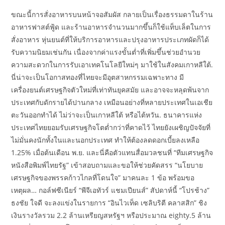
ขณะนี้การสั่งอาหารบนหน้าจอสัมผัส กลายเป็นเรื่องธรรมดาในร้าน
อาหารฟาสต์ฟู้ด และร้านอาหารจำนวนมากขึ้นก็ใช้แท็บเล็ตในการ
สั่งอาหาร หุ่นยนต์ที่ให้บริการอาหารและปรุงอาหารประเภทผัดก็ได้
รับความนิยมเช่นกัน เนื่องจากค่าแรงขั้นต่ำที่เพิ่มขึ้นช่วยอำนวย
ความสะดวกในการรับเอาเทคโนโลยีใหม่ๆ มาใช้ในสังคมเกาหลีใต้.
นี่น่าจะเป็นโอกาสทองที่ไทยจะมีอุตสาหกรรมเฉพาะทาง มี
เครื่องยนต์เศรษฐกิจตัวใหม่ที่เท่าทันยุคสมัย และอาจจะหลุดพ้นจาก
ประเทศกับดักรายได้ปานกลาง เหมือนอย่างที่หลายประเทศในเอเชีย
ตะวันออกทำได้ ไม่ว่าจะเป็นเกาหลีใต้ หรือไต้หวัน. ธนาคารแห่ง
ประเทศไทยยอมรับเศรษฐกิจโตต่ำกว่าที่คาดไว้ ไทยยังเผชิญปัจจัยที่
ไม่มั่นคงนักทั้งในและนอกประเทศ ทำให้ต้องลดดอกเบี้ยลงเหลือ
1.25% เมื่อต้นเดือน พ.ย. และนี่คือตัวแทนสื่อมวลชนที่ “ทีมเศรษฐกิจ
หนังสือพิมพ์ไทยรัฐ” เข้าสอบถามและขอให้ช่วยคัดสรร “นโยบาย
เศรษฐกิจของพรรคก้าวไกลที่โดนใจ” มาคนละ 1 ข้อ พร้อมขอ
เหตุผล… กอล์ฟซีเนียร์ “พีจีเอทัวร์ แชมเปียนส์” สัปดาห์นี้ “โปรช้าง”
ธงชัย ใจดี จะลงแข่งในรายการ “อินไวเท็ด เซลิบริตี คลาสสิก” ชิง
เงินรางวัลรวม 2.2 ล้านเหรียญสหรัฐฯ หรือประมาณ eighty.5 ล้าน