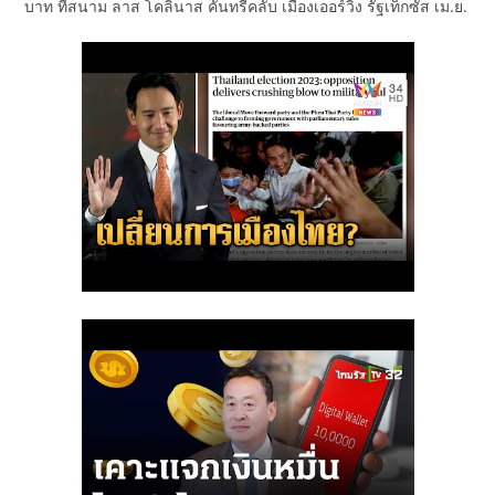
บาท ที่สนาม ลาส โคลินาส คันทรีคลับ เมืองเออร์วิง รัฐเท็กซัส เม.ย.