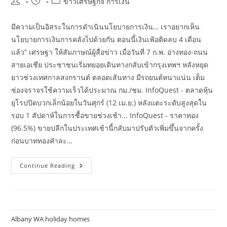
Post
Post
Post
ข่าวเศรษฐกิจ การเงิน
author:
published:
category:
มีความเป็นอิสระในการดำเนินนโยบายการเงิน… เราอยากเห็น
นโยบายการเงินการคลังไปด้วยกัน ตอนนี้เงินเฟ้อติดลบ 4 เดือน
แล้ว” เศรษฐา ให้สัมภาษณ์ผู้สื่อข่าว เมื่อวันที่ 7 ก.พ. อ่างทอง-ถนน
สายเอเชีย ประชาชนเริ่มทยอยเดินทางกลับเข้ากรุงเทพฯ หลังหยุด
ยาวช่วงเทศกาลสงกรานต์ ตลอดเส้นทาง มีรถยนต์หนาแน่น เต็ม
ช่องจราจรใช้ความเร็วได้ประมาณ กม./ชม. InfoQuest - ตลาดหุ้น
ยุโรปปิดบวกเล็กน้อยในวันศุกร์ (12 เม.ย.) หลังแตะระดับสูงสุดใน
รอบ 1 สัปดาห์ในการซื้อขายช่วงเช้า... InfoQuest - ราคาทอง
(96.5%) ขายปลีกในประเทศเช้านี้กลับมาปรับตัวเพิ่มขึ้นจากครั้ง
ก่อนบาททองคำละ…
แถลง
Continue Reading
ข่าว
เศรษฐกิจ
และ
การ
เงิน
เดือน
เมษายน
Albany WA holiday homes
ปี