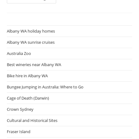
ประมาณ
ปี
2567
:
เข้าใจ
การ
อภิปราย
Albany WA holiday homes
ผ่าน
6
คำ
Albany WA sunrise cruises
ศัพท์
เกี่ยว
Australia Zoo
กับ
ราย
จ่าย
Best wineries near Albany WA
รัฐบาล
Bbc
Bike hire in Albany WA
Information
ไทย
Bungee Jumping in Australia: Where to Go
Cage of Death (Darwin)
Crown Sydney
Cultural and Historical Sites
Fraser Island