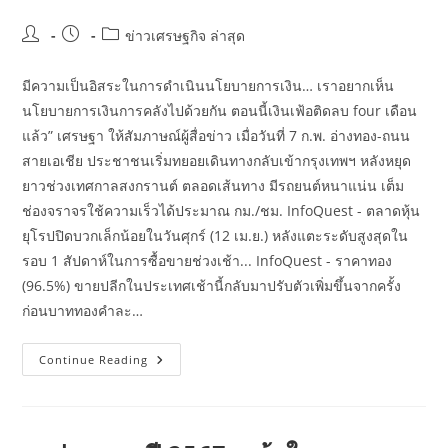
Post
Post
Post
ข่าวเศรษฐกิจ ล่าสุด
author:
published:
category:
มีความเป็นอิสระในการดำเนินนโยบายการเงิน… เราอยากเห็น
นโยบายการเงินการคลังไปด้วยกัน ตอนนี้เงินเฟ้อติดลบ four เดือน
แล้ว” เศรษฐา ให้สัมภาษณ์ผู้สื่อข่าว เมื่อวันที่ 7 ก.พ. อ่างทอง-ถนน
สายเอเชีย ประชาชนเริ่มทยอยเดินทางกลับเข้ากรุงเทพฯ หลังหยุด
ยาวช่วงเทศกาลสงกรานต์ ตลอดเส้นทาง มีรถยนต์หนาแน่น เต็ม
ช่องจราจรใช้ความเร็วได้ประมาณ กม./ชม. InfoQuest - ตลาดหุ้น
ยุโรปปิดบวกเล็กน้อยในวันศุกร์ (12 เม.ย.) หลังแตะระดับสูงสุดใน
รอบ 1 สัปดาห์ในการซื้อขายช่วงเช้า... InfoQuest - ราคาทอง
(96.5%) ขายปลีกในประเทศเช้านี้กลับมาปรับตัวเพิ่มขึ้นจากครั้ง
ก่อนบาททองคำละ…
หยุด
Continue Reading
สง
กราน
ต์เช็
กอา
การ
ตัว