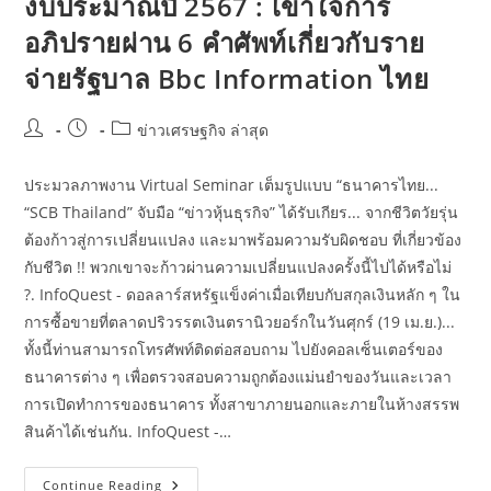
งบประมาณปี 2567 : เข้าใจการ
เอง
เข้า
อภิปรายผ่าน 6 คำศัพท์เกี่ยวกับราย
ข่าย
“ซึม
จ่ายรัฐบาล Bbc Information ไทย
เศร้า
หลัง
หยุด
ยาว”
Post
Post
Post
ข่าวเศรษฐกิจ ล่าสุด
หรือ
ไม่
author:
published:
category:
Thai
Pbs
ประมวลภาพงาน Virtual Seminar เต็มรูปแบบ “ธนาคารไทย...
News
ข่าว
“SCB Thailand” จับมือ “ข่าวหุ้นธุรกิจ” ได้รับเกียร... จากชีวิตวัยรุ่น
ไทย
ต้องก้าวสู่การเปลี่ยนแปลง และมาพร้อมความรับผิดชอบ ที่เกี่ยวข้อง
พี
บี
กับชีวิต !! พวกเขาจะก้าวผ่านความเปลี่ยนแปลงครั้งนี้ไปได้หรือไม่
เอส
?. InfoQuest - ดอลลาร์สหรัฐแข็งค่าเมื่อเทียบกับสกุลเงินหลัก ๆ ใน
การซื้อขายที่ตลาดปริวรรตเงินตรานิวยอร์กในวันศุกร์ (19 เม.ย.)...
ทั้งนี้ท่านสามารถโทรศัพท์ติดต่อสอบถาม ไปยังคอลเซ็นเตอร์ของ
ธนาคารต่าง ๆ เพื่อตรวจสอบความถูกต้องแม่นยำของวันและเวลา
การเปิดทำการของธนาคาร ทั้งสาขาภายนอกและภายในห้างสรรพ
สินค้าได้เช่นกัน. InfoQuest -…
งบ
Continue Reading