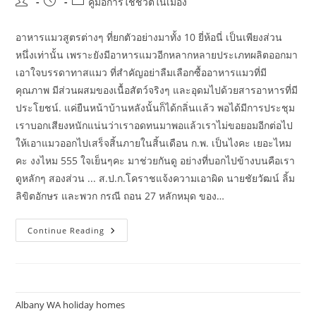
Post
Post
Post
คู่มือการใช้ชีวิตในเมือง
author:
published:
category:
อาหารแมวสูตรต่างๆ ที่ยกตัวอย่างมาทั้ง 10 ยี่ห้อนี่ เป็นเพียงส่วน
หนึ่งเท่านั้น เพราะยังมีอาหารแมวอีกหลากหลายประเภทผลิตออกมา
เอาใจบรรดาทาสแมว ที่สำคัญอย่าลืมเลือกซื้ออาหารแมวที่มี
คุณภาพ มีส่วนผสมของเนื้อสัตว์จริงๆ และอุดมไปด้วยสารอาหารที่มี
ประโยชน์. แค่ยืนหน้าบ้านหลังนั้นก็ได้กลิ่นเเล้ว พอได้มีการประชุม
เราบอกเสียงหนักแน่นว่าเราอดทนมาพอแล้วเราไม่ขอยอมอีกต่อไป
ให้เอาแมวออกไปเสร็จสิ้นภายในสิ้นเดือน ก.พ. เป็นไงคะ เยอะไหม
คะ งงไหม 555 ใจเย็นๆคะ มาช่วยกันดู อย่างที่บอกไปข้างบนคือเรา
ดูหลักๆ สองส่วน ... ส.ป.ก.โคราชแจ้งความเอาผิด นายชัยวัฒน์ ลิ้ม
ลิขิตอักษร และพวก กรณี ถอน 27 หลักหมุด ของ…
แนะนำ
Continue Reading
อาหาร
แมว
แบบ
เปียก
ยี่ห้อ
ไหน
ดี
Albany WA holiday homes
ปี