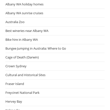
สุด
Albany WA holiday homes
สําห
รับ
ปี
Albany WA sunrise cruises
2024
เพื่อ
Australia Zoo
เตรียม
พร้อม
สำหรับ
Best wineries near Albany WA
อนาคต
Bike hire in Albany WA
Bungee Jumping in Australia: Where to Go
Cage of Death (Darwin)
Crown Sydney
Cultural and Historical Sites
Fraser Island
Freycinet National Park
Hervey Bay