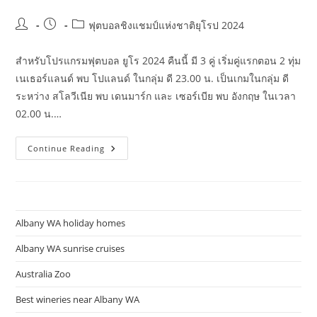
Post
Post
Post
ฟุตบอลชิงแชมป์แห่งชาติยุโรป 2024
author:
published:
category:
สำหรับโปรแกรมฟุตบอล ยูโร 2024 คืนนี้ มี 3 คู่ เริ่มคู่แรกตอน 2 ทุ่ม
เนเธอร์แลนด์ พบ โปแลนด์ ในกลุ่ม ดี 23.00 น. เป็นเกมในกลุ่ม ดี
ระหว่าง สโลวีเนีย พบ เดนมาร์ก และ เซอร์เบีย พบ อังกฤษ ในเวลา
02.00 น.…
เซฟ
Continue Reading
ไว้
เลย!
เปิด
โปรแกรม
แข่ง
ยูโร
2024
Albany WA holiday homes
ครบ
ทุก
คู่
Albany WA sunrise cruises
ทีม
รัก
Australia Zoo
แข่ง
กี่
โมง
Best wineries near Albany WA
เช็ก
ที่