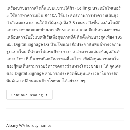
เครื่องปรับอากาศไดกิ้นแบบแขวนใต้ฝ้า (Ceiling) ประหยัดไฟเบอร์
5 ใช้สารทำความเย็น R410A ให้ประสิทธิภาพการทำความเย็นสูง
กำลังลมแรง แขวนใต้ฝ้าได้สูงสุดถึง 3.5 เมตร สวิงขึ้น-ลงอัตโนมัติ
และกระจายลมแยกซ้าย-ขวาอิสระแบบแมนวล มีแผ่นกรองอากาศ
เคลือบสารยับยั้งแบคทีเรียเพื่อสุขภาพที่ดี ติดตั้งง่ายบางสุดเพียง 195
มม. Digital Signage LG ป้ายโฆษณาสื่อประชาสัมพันธ์ทางจอภาพ
รูปแบบใหม่ ที่นำมาใช้แทนป้ายประกาศ สามารถแสดงข้อมูลสินค้า
และบริการที่เป็นภาพนิ่งหรือภาพเคลื่อนไหว เพื่อดึงดูดความสนใจ
ของผู้พบเห็นสามารถบริหารจัดการผ่านทางโครงข่าย IT ได้ จุดเด่น
ของ Digital Signage สามารถประหยัดต้นทุนและเวลาในการจัด
พิมพ์และเปลี่ยนแผ่นป้ายโฆษณาได้อย่างง่ายๆ.
แอร์
Continue Reading
แขวน
Vs
แอร์
ติด
ผนัง
Inverter
เอา
Albany WA holiday homes
อะไร