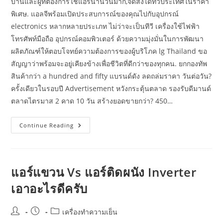
บ้านและผู้ที่ต้องการใช้แอร์นำนวนมาก,จัดส่งได้ทั่วประเทศในราคา
พิเศษ. แอลจีพร้อมเปิดประสบการณ์ของคุณไปกับอุปกรณ์
electronics หลากหลายประเภท ไม่ว่าจะเป็นทีวี เครื่องใช้ไฟฟ้า
โทรศัพท์มือถือ อุปกรณ์คอมพิวเตอร์ ด้วยความมุ่งมั่นในการพัฒนา
ผลิตภัณฑ์ให้ตอบโจทย์ความต้องการของผู้บริโภค lg Thailand ขอ
สัญญาว่าพร้อมจะอยู่เคียงข้างเพื่อชีวิตที่ดีกว่าของทุกคน. ยกกองทัพ
สินค้ากว่า a hundred and fifty แบรนด์ดัง ลดถล่มราคา วันต่อวัน?
ครั้งเดียวในรอบปี Advertisement หวังกระตุ้นตลาด รองรับดีมานด์
ตลาดไตรมาส 2 คาด 10 วัน สร้างยอดขายกว่า? 450…
รีวิว
Continue Reading
14
แอร์
ยี่ห้อ
ไหน
ดี
2566
แอร์แขวน Vs แอร์ติดผนัง Inverter
ดับ
ร้อน
เอาอะไรดีครับ
เย็น
ฉ่ำ
ประหยัด
ไฟ
Post
Post
Post
เครื่องทำความเย็น
author:
published:
category: