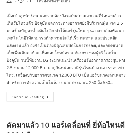
Post
Post
Post
เครื่องทำความเย็น
author:
published:
category:
เมื่อเข้าสู่หน้าร้อน นอกจากต้องกังวลกับสภาพอากาศที่ร้อนอบอ้าว
เกินรับไหวแล้ว ปัจจุบันมลภาวะทางอากาศยังมีปริมาณฝุ่น PM 2.5
มาสร้างปัญหาซ้ำเติมไปอีก ทำให้แอร์รุ่นใหม่ ๆ นอกจากต้องพัฒนา
เทคโนโลยีให้สามารถทำความเย็นได้เร็ว ทนทาน และประหยัด
พลังงานแล้ว ยังจำเป็นต้องมีคุณสมบัติในการกรองฝุ่นละอองขนาด
เล็กเพิ่มเติมมาด้วย เพื่อตอบโจทย์ความต้องการของผู้บริโภคใน
ปัจจุบัน วันนี้ทีมงาน LG จะมาแนะนำเครื่องปรับอากาศกรองฝุ่น PM
2.5 ขนาด 12,000 Btu มาดูกันหน่อยว่ามีรุ่นไหนบ้าง และราคาเท่า
ไหร่. เครื่องปรับอากาศขนาด 12,000 BTU เป็นแอร์ขนาดเล็กเหมาะ
สำหรับการทำความเย็นในห้องขนาดประมาณ 250 ถึง 550…
แอร์
Continue Reading
ติด
ผนัง
12,000
Btu
Hr
Ar12aghqawknst
คัดมาแล้ว 10 แอร์เคลื่อนที่ ยี่ห้อไหนดี